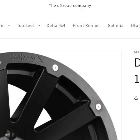
The offroad company
ain
Tuotteet
Delta 4x4
Front Runner
Galleria
Ota 
SEI
1