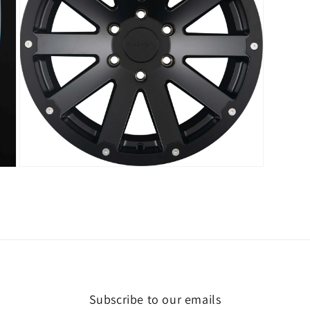
Avaa
aineisto
5
modaalisessa
ikkunassa
Subscribe to our emails