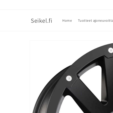
Ohita ja
siirry
sisältöön
Seikel.fi
Home
Tuotteet ajoneuvoitt
Siirry
tuotetietoihin