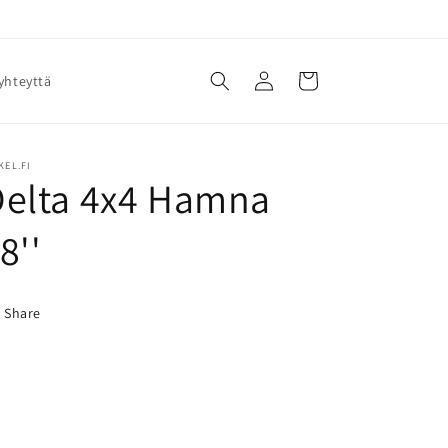
Kirjaudu
Ostoskori
yhteyttä
sisään
KEL.FI
Delta 4x4 Hamna
8''
Share